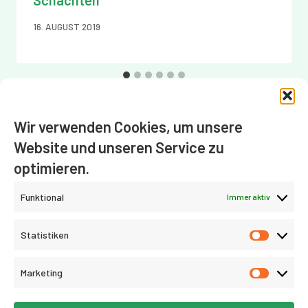
16. AUGUST 2019
Wir verwenden Cookies, um unsere
Website und unseren Service zu
Impressum
Datenschutz
Cookie-Richtlinie (EU)
optimieren.
Funktional
Immer aktiv
Statistiken
Statist
Marketing
Market