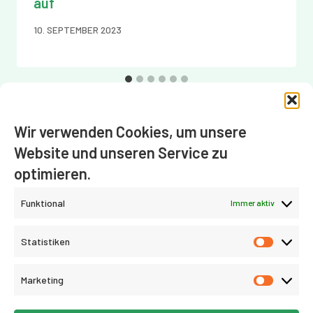
auf
10. SEPTEMBER 2023
Wir verwenden Cookies, um unsere
Website und unseren Service zu
Impressum
Datenschutz
Cookie-Richtlinie (EU)
optimieren.
Funktional
Immer aktiv
Statistiken
Statist
Marketing
Market