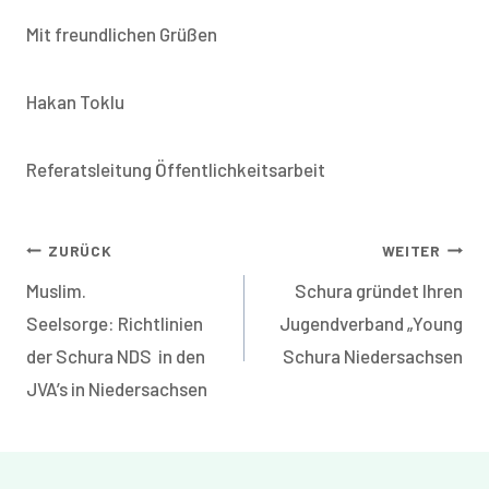
Mit freundlichen Grüßen
Hakan Toklu
Referatsleitung Öffentlichkeitsarbeit
Beitragsnavigation
ZURÜCK
WEITER
Muslim.
Schura gründet Ihren
Seelsorge: Richtlinien
Jugendverband „Young
der Schura NDS in den
Schura Niedersachsen
JVA’s in Niedersachsen