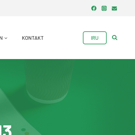
IRU
N
KONTAKT
13