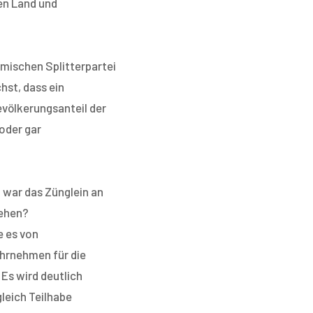
en Land und
imischen Splitterpartei
st, dass ein
völkerungsanteil der
oder gar
 war das Zünglein an
gehen?
e es von
ahrnehmen für die
Es wird deutlich
leich Teilhabe