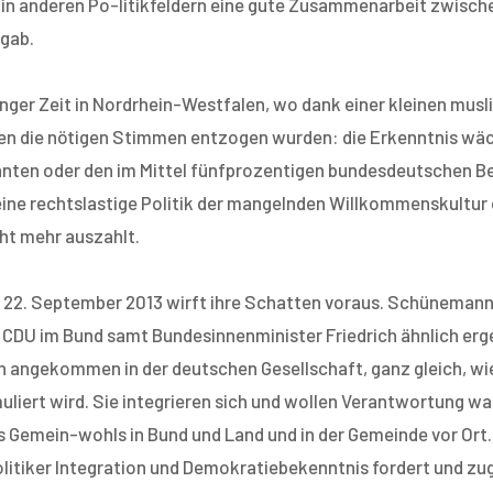
s in anderen Po-litikfeldern eine gute Zusammenarbeit zwisch
gab.
anger Zeit in Nordrhein-Westfalen, wo dank einer kleinen musl
en die nötigen Stimmen entzogen wurden: die Erkenntnis wäch
ten oder den im Mittel fünfprozentigen bundesdeutschen Be
eine rechtslastige Politik der mangelnden Willkommenskultur 
cht mehr auszahlt.
22. September 2013 wirft ihre Schatten voraus. Schünemann
r CDU im Bund samt Bundesinnenminister Friedrich ähnlich er
n angekommen in der deutschen Gesellschaft, ganz gleich, wi
uliert wird. Sie integrieren sich und wollen Verantwortung w
s Gemein-wohls in Bund und Land und in der Gemeinde vor Ort. 
litiker Integration und Demokratiebekenntnis fordert und zug