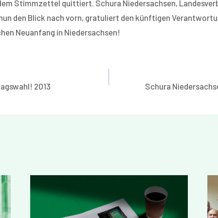
 dem Stimmzettel quittiert. Schura Niedersachsen, Landesver
nun den Blick nach vorn, gratuliert den künftigen Verantwort
schen Neuanfang in Niedersachsen!
gation
tagswahl! 2013
Schura Niedersachse