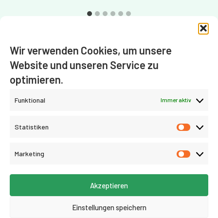
Wir verwenden Cookies, um unsere
Website und unseren Service zu
Impressum
Datenschutz
Cookie-Richtlinie (EU)
optimieren.
Funktional
Immer aktiv
Statistiken
Statist
Marketing
Market
Akzeptieren
Einstellungen speichern
© 2023 Schura Niedersachsen - Alle Rechte vorbehalten.